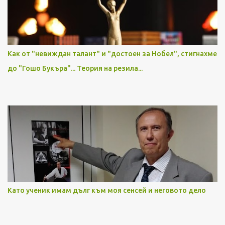
Как от "невиждан талант" и "достоен за Нобел", стигнахме
до "Гошо Букъра"... Теория на резила...
Като ученик имам дълг към моя сенсей и неговото дело