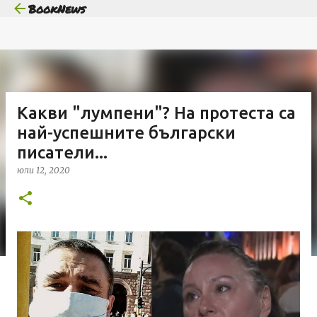
BookNews
Пропускане към основното съдържание
Какви "лумпени"? На протеста са
най-успешните български
писатели...
юли 12, 2020