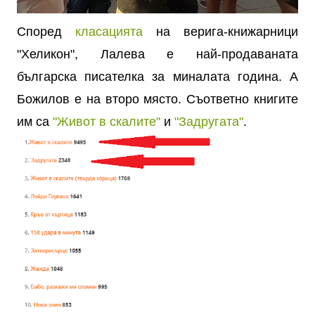
Според
класацията
на верига-книжарници
"Хеликон", Лалева е най-продаваната
българска писателка за миналата година. А
Божилов е на второ място. Съответно книгите
им са
"Живот в скалите"
и
"Задругата"
.