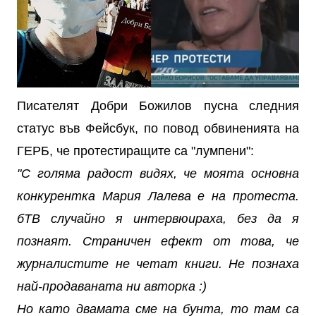
Писателят Добри Божилов пусна следния
статус във Фейсбук, по повод обвиненията на
ГЕРБ, че протестиращите са "лумпени":
"С голяма радост видях, че моята основна
конкурентка Мария Лалева е на протеста.
бТВ случайно я интервюираха, без да я
познаят. Страничен ефект от това, че
журналистите не четат книги. Не познаха
най-продаваната ни авторка :)
Но като двамата сме на бунта, то там са