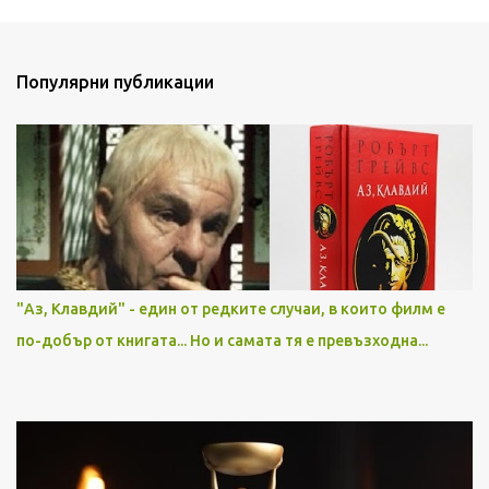
Популярни публикации
"Аз, Клавдий" - един от редките случаи, в които филм е
по-добър от книгата... Но и самата тя е превъзходна...