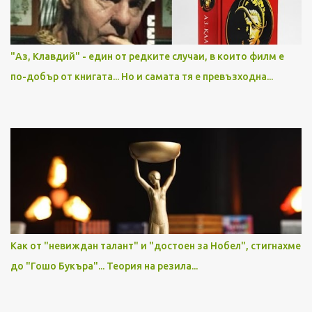
"Аз, Клавдий" - един от редките случаи, в които филм е
по-добър от книгата... Но и самата тя е превъзходна...
Как от "невиждан талант" и "достоен за Нобел", стигнахме
до "Гошо Букъра"... Теория на резила...