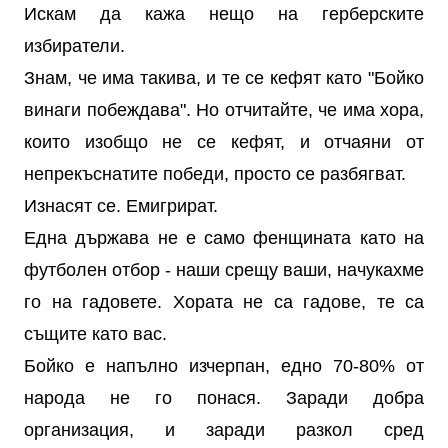
Искам да кажа нещо на герберските
избиратели.
Знам, че има такива, и те се кефят като "Бойко
винаги побеждава". Но отчитайте, че има хора,
които изобщо не се кефят, и отчаяни от
непрекъснатите победи, просто се разбягват.
Изнасят се. Емигрират.
Една държава не е само фенщината като на
футболен отбор - наши срещу ваши, начукахме
го на гадовете. Хората не са гадове, те са
същите като вас.
Бойко е напълно изчерпан, едно 70-80% от
народа не го понася. Заради добра
организация, и заради разкол сред