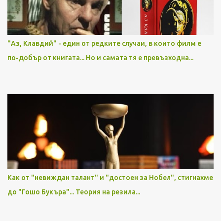
"Аз, Клавдий" - един от редките случаи, в които филм е
по-добър от книгата... Но и самата тя е превъзходна...
Как от "невиждан талант" и "достоен за Нобел", стигнахме
до "Гошо Букъра"... Теория на резила...