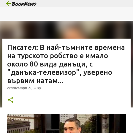
BookNews
Пропускане към основното съдържание
Писател: В най-тъмните времена
на турското робство е имало
около 80 вида данъци, с
"данъка-телевизор", уверено
вървим натам...
септември 21, 2019