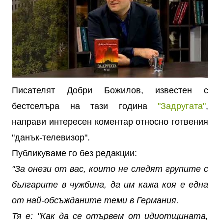
Писателят Добри Божилов, известен с
бестселъра на тази година
"Задругата"
,
направи интересен коментар относно готвения
"данък-телевизор".
Публикуваме го без редакции:
"За онези от вас, които не следят групите с
българите в чужбина, да им кажа коя е една
от най-обсъжданите теми в Германия.
Тя е: "Как да се отървем от идиотщината,