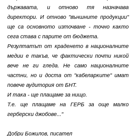
държавата, и отново тя назначава
директори. И отново "външните продукции"
ще са основното източване - точно както
сега става с парите от бюджета.
Резултатът от краденето в националните
медии е такъв, че фактически почти никой
вече не ги гледа. Не само националните
частни, но и доста от "кабеларките" имат
повече аудитория от БНТ.
И така - ще плащаме за нищо.
Т.е. ще плащаме на ГЕРБ за още малко
герберски джобове..."
Добри Божилов, писател