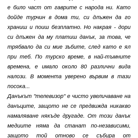
е било част от гаврите с народа ни. Като
дойде турчин в дома ти, си длъжен да го
храниш и поиш безплатно. Но накрая - дори
си длъжен да му платиш данък, за това, че
трябвало да си мие зъбите, след като е ял
при теб. По турско време, в най-тъмните
времена, е имало около 80 различни вида
налози. В момента уверено вървим в тази
посока...
Данъкът "телевизор" е чисто увеличаване на
данъците, защото не се предвижда никакво
намаляване някъде другаде. От този данък
медиите няма да станат по-независими,
защото той отново се събира от