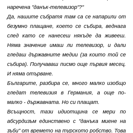
наречена "данък-телевизор"?"
Да, нашите събратя там са се напарили от
безумно плащане, което се събира, веднага
след като се нанесеш някъде да живееш.
Няма значение имаш ли телевизор, и дали
гледаш държавните медии (за които той се
събира). Получаваш писмо още първия месец.
И няма отърване.
Българите, разбира се, много малко изобщо
гледат телевизия в Германия, а още по-
малко - държавната. Но си плащат.
Всъщност, тази идиотщина се мери по
абсурдизъм единствено с "данъка миене на
зъби" от времето на турското робство. Това