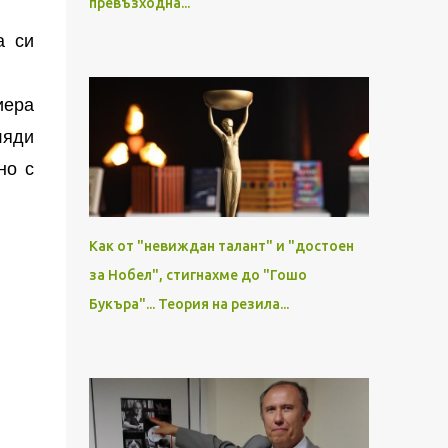
превъзходна...
а си
иера
ляди
но с
Как от "невиждан талант" и "достоен
за Нобел", стигнахме до "Гошо
Букъра"... Теория на резила...