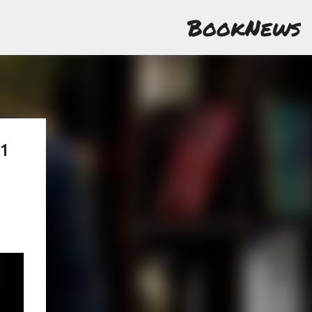
BookNews
11