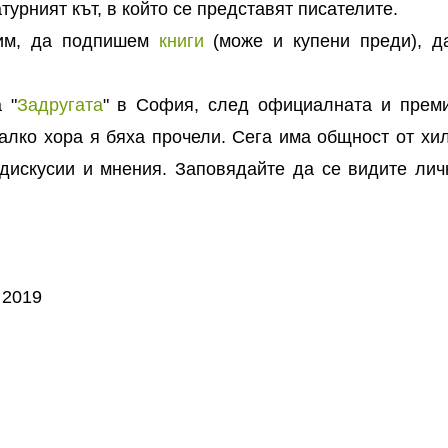
турният кът, в който се представят писателите.
дим, да подпишем
книги
(може и купени преди), д
 "
Задругата
" в София, след официалната и прем
алко хора я бяха прочели. Сега има общност от хи
 дискусии и мнения. Заповядайте да се видите лич
 2019