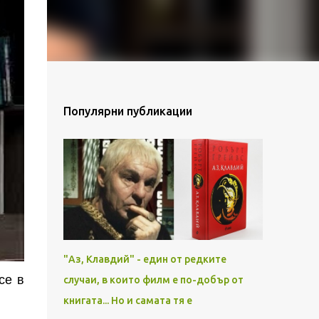
Популярни публикации
"Аз, Клавдий" - един от редките
се в
случаи, в които филм е по-добър от
книгата... Но и самата тя е