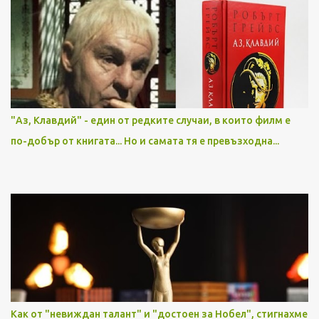
"Аз, Клавдий" - един от редките случаи, в които филм е
по-добър от книгата... Но и самата тя е превъзходна...
Как от "невиждан талант" и "достоен за Нобел", стигнахме