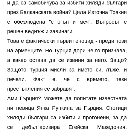
и да са самобичува за избити хиляди българи
през Балканската война? Цяла Източна Тракия
е обезлюдена "с огън и меч". Въпросът е
решен веднъж и завинаги.
Това е фактически първи геноцид - преди този
на арменците. Но Турция дори не го признава,
а какво остава да се извини за него. Защо?
Защото Турция мисли за името си, лъже, и
печели. Факт е, че с времето, тези
престъпления се забравят.
Ами Гърция? Можете да попитате известната
ни певица Янка Рупкина за Гърция. Стотици
хиляди българи са избити и прогонени, за да
се дебългаризира Егейска Македония.