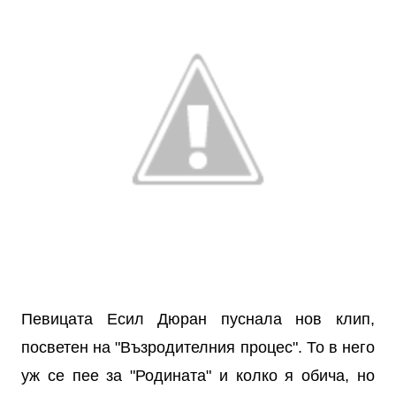
Певицата Есил Дюран пуснала нов клип,
посветен на "Възродителния процес". То в него
уж се пее за "Родината" и колко я обича, но