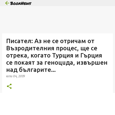
BookNews
Пропускане към основното съдържание
Писател: Аз не се отричам от
Възродителния процес, ще се
отрека, когато Турция и Гърция
се покаят за геноцuда, извършен
над българите...
юли 04, 2019