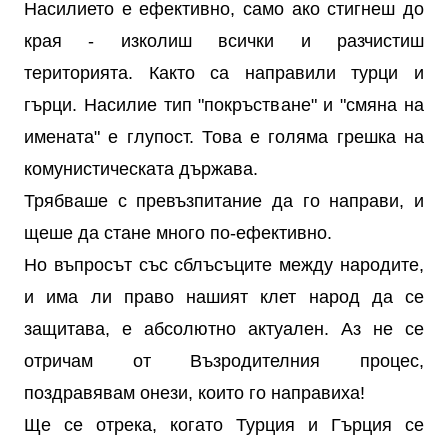
Насилието е ефективно, само ако стигнеш до
края - изколиш всички и разчистиш
територията. Както са направили турци и
гърци. Насилие тип "покръстване" и "смяна на
имената" е глупост. Това е голяма грешка на
комунистическата държава.
Трябваше с превъзпитание да го направи, и
щеше да стане много по-ефективно.
Но въпросът със сблъсъците между народите,
и има ли право нашият клет народ да се
защитава, е абсолютно актуален. Аз не се
отричам от Възродителния процес,
поздравявам онези, които го направиха!
Ще се отрека, когато Турция и Гърция се