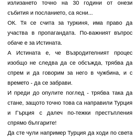
излизането точно на 30 години от онези
събития и посланието, са ясни...
ОК. Тя се счита за туркиня, има право да
участва в пропагандата. По-важният въпрос
обаче е за Истината.
А Истината е, че Възродителният процес
изобщо не следва да се обсъжда, трябва да
спрем и да говорим за него в чужбина, и с
времето - да се забрави.
И преди до опулите поглед - трябва така да
стане, защото точно това са направили Турция
и Гърция с далеч по-тежки престъпления
спрямо българите!
Да сте чули например Турция да ходи по света