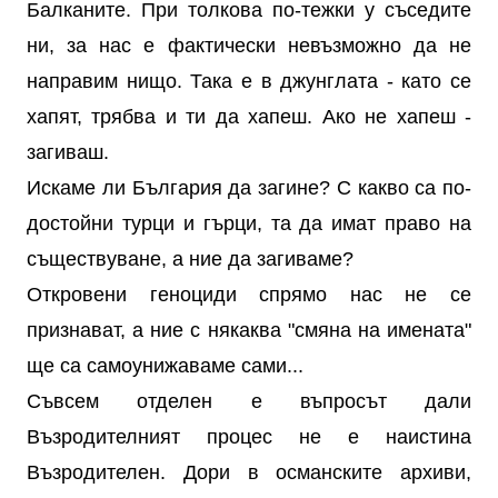
Балканите. При толкова по-тежки у съседите
ни, за нас е фактически невъзможно да не
направим нищо. Така е в джунглата - като се
хапят, трябва и ти да хапеш. Ако не хапеш -
загиваш.
Искаме ли България да загине? С какво са по-
достойни турци и гърци, та да имат право на
съществуване, а ние да загиваме?
Откровени геноциди спрямо нас не се
признават, а ние с някаква "смяна на имената"
ще са самоунижаваме сами...
Съвсем отделен е въпросът дали
Възродителният процес не е наистина
Възродителен. Дори в османските архиви,