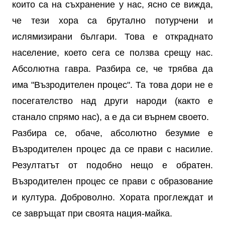
които са на съхранение у нас, ясно се вижда,
че тези хора са брутално потурчени и
ислямизирани българи. Това е откраднато
население, което сега се ползва срещу нас.
Абсолютна гавра. Разбира се, че трябва да
има "Възродителен процес". Та това дори не е
посегателство над други народи (както е
станало спрямо нас), а е да си върнем своето.
Разбира се, обаче, абсолютно безумие е
Възродителен процес да се прави с насилие.
Резултатът от подобно нещо е обратен.
Възродителен процес се прави с образование
и култура. Доброволно. Хората проглеждат и
се завръщат при своята нация-майка.