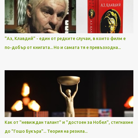
"Аз, Клавдий" - един от редките случаи, в които филм е
по-добър от книгата... Но и самата тя е превъзходна...
Как от "невиждан талант" и "достоен за Нобел", стигнахме
до "Гошо Букъра"... Теория на резила...